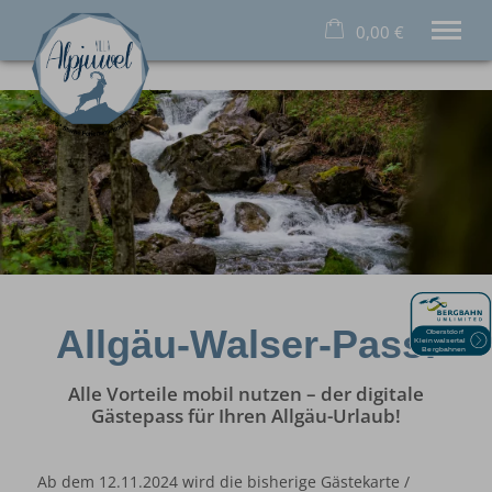
0,00 €
×
22. bis 29. August
Warenkorb ist leer
2 Erwachsene
Willkommen
Ferienwohnungen
Zur Villa Alpjuwel
Angebote
Aus der Region
Allgäu-Walser-Pass:
Jetzt buchen
Alle Vorteile mobil nutzen – der digitale
Tel.
08322 987 38 33
Gästepass für Ihren Allgäu-Urlaub!
Ab dem 12.11.2024 wird die bisherige Gästekarte /